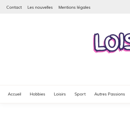
Skip
Contact
Les nouvelles
Mentions légales
to
content
Détendez-vous, pr
LOI
Accueil
Hobbies
Loisirs
Sport
Autres Passions