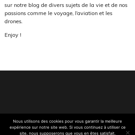
sur notre blog de divers sujets de la vie et de nos
passions comme le voyage, l’aviation et les
drones.
Enjoy !
Nous utilisons des cookies pour vous garantir la meilleure
expérience sur notre site web. Si vous continuez à utiliser ce
Tous droits réservés.
site, nous supposerons que vous en êtes satisfait.