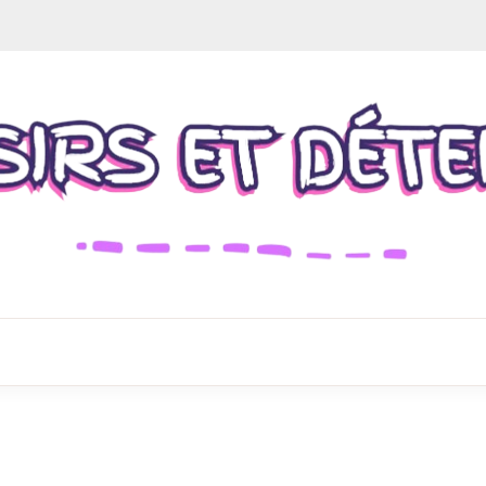
enez un café et lisez nos articles
SIRS ET DÉT