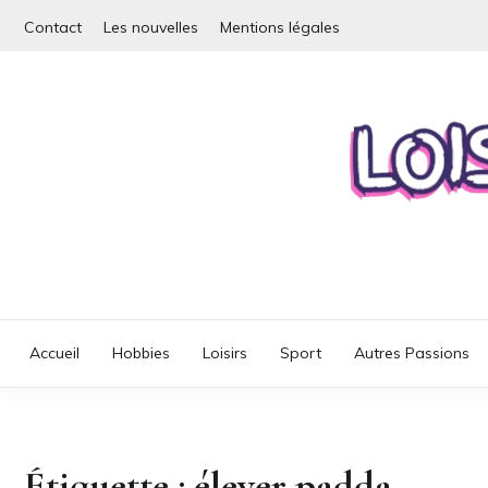
Skip
Contact
Les nouvelles
Mentions légales
to
content
Détendez-vous, pr
LOI
Accueil
Hobbies
Loisirs
Sport
Autres Passions
Étiquette :
élever padda